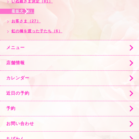
いぬ親さま決定（81）
看板犬（6）
お客さま（27）
虹の橋を渡った子たち（6）
メニュー
店舗情報
カレンダー
近日の予約
予約
お問い合わせ
ちばわん