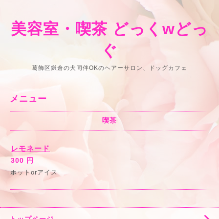
美容室・喫茶 どっくwどっ
ぐ
葛飾区鎌倉の犬同伴OKのヘアーサロン、ドッグカフェ
メニュー
喫茶
レモネード
300 円
ホットorアイス